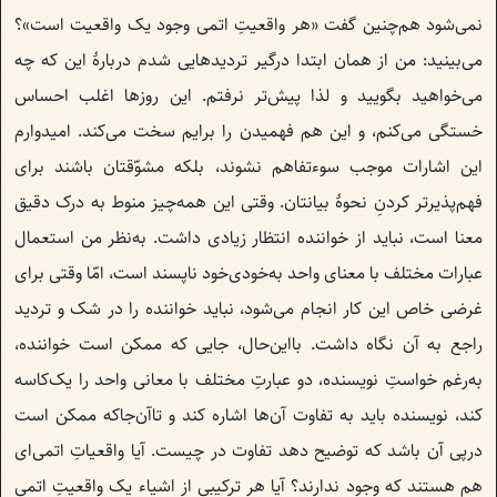
نمی‌شود هم‌چنین گفت «هر واقعیتِ اتمی وجود یک واقعیت است»؟
می‌بینید: من از همان ابتدا درگیر تردیدهایی شدم دربارهٔ این که چه
می‌خواهید بگویید و لذا پیش‌تر نرفتم. این روزها اغلب احساس
خستگی می‌کنم، و این هم فهمیدن را برایم سخت می‌کند. امیدوارم
این اشارات موجب سوءتفاهم نشوند، بلکه مشوّقتان باشند برای
فهم‌پذیرتر کردنِ نحوهٔ بیانتان. وقتی این همه‌‌چیز منوط به درک دقیق
معنا است،‌ نباید از خواننده انتظار زیادی داشت. به‌نظر من استعمال
عبارات مختلف با معنای واحد به‌خودی‌خود ناپسند است، امّا وقتی برای
غرضی خاص این کار انجام می‌شود، نباید خواننده را در شک و تردید
راجع به آن نگاه داشت. بااین‌‌حال، جایی که ممکن است خواننده،
به‌رغم خواستِ نویسنده، دو عبارتِ مختلف با معانی واحد را یک‌کاسه
کند، نویسنده باید به تفاوت آن‌ها اشاره کند و تاآن‌جاکه ممکن است
درپی آن باشد که توضیح دهد تفاوت در چیست. آیا واقعیاتِ اتمی‌ای
هم هستند که وجود ندارند؟ آيا هر ترکیبی از اشیاء یک واقعیتِ اتمی