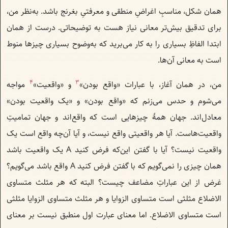
همان شکل، مناسبِ اغراضِ منطقی و معرفتیِ بغرنج باشد. به‌نظر من،
برای تدقیق بیش‌تر معانی نیاز هست به توضیحاتی. درست از همان
ابتدا الفاظِ بسیاری را به کار می‌برید که به‌وضوح بسیاری چیزها منوط
است به معانی آن‌ها.
4
3
من، در همان آغاز، با عبارات «واقع بودن»
و «واقعیت»
مواجه
می‌شوم و حدس می‌زنم که «واقع بودن» و «یک واقعیت بودن»
معادل‌اند. جهان همهٔ چیزهایی است که واقع‌اند و جهان تمامیتِ
واقعیت‌هاست. آیا هر واقعیتی واقع نیست، و آیا آن‌چه واقع است یک
واقعیت نیست؟ آیا با گفتن این‌که فرض کنید A یک واقعیت باشد
همان چیزی را نمی‌گویم که با گفتن‌ فرض کنید A واقع باشد می‌گویم؟
غرض از این عباراتِ مضاعف چیست؟ البته که هر مثلث متساوی
الاضلاع مثلثی است متساوی الزوایا و هر مثلث متساوی الزوایا مثلثی
است متساوی الاضلاع. اما معنای عبارت اول منطبق نیست بر معنای