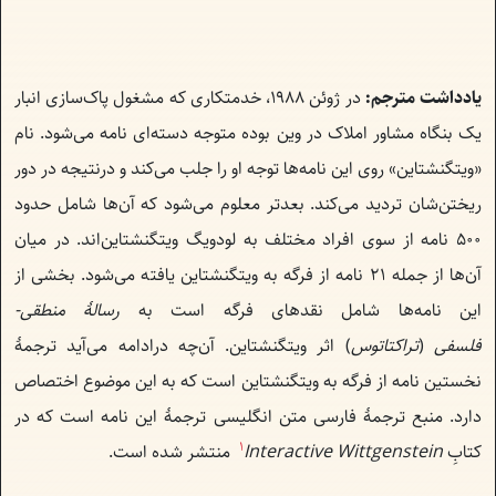
یادداشت مترجم:
در ژوئن ۱۹۸۸، خدمتکاری که مشغول پاک‌سازی انبار
یک بنگاه مشاور املاک در وین بوده متوجه دسته‌ای نامه می‌شود. نام
«ویتگنشتاین» روی این نامه‌ها توجه او را جلب می‌کند و درنتیجه در دور
ریختن‌شان تردید می‌کند. بعدتر معلوم می‌شود که آ‌ن‌ها شامل حدود
۵۰۰ نامه از سوی افراد مختلف به لودویگ ویتگنشتاین‌اند. در میان
آن‌ها از جمله ۲۱ نامه از فرگه به ویتگنشتاین یافته می‌شود. بخشی از
این نامه‌ها شامل نقدهای فرگه است به
رسالهٔ منطقی-
فلسفی
(
تراکتاتوس
) اثر ویتگنشتاین. آن‌چه درادامه می‌آید ترجمهٔ
نخستین نامه از فرگه به ویتگنشتاین است که به این موضوع اختصاص
دارد. منبع ترجمهٔ فارسی متن انگلیسی ترجمهٔ این نامه است که در
1
کتابِ
Interactive Wittgenstein
منتشر شده است.