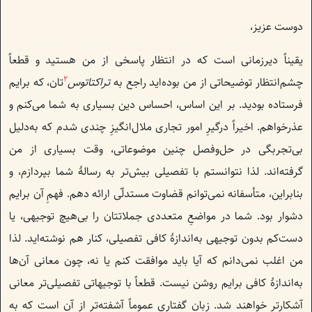
دوست عزیز،
یقیناً دیرزمانی است که در انتظار پاسخی از من هستید و قطعاً
2
چشم‌انتظار توضیحاتی از من بوده‌اید راجع به
تراکتاتوس
تان، که برایم
فرستاده بودید. بر این اساس، احساس دین بسیاری به شما می‌کنم و
عذرخواهم. اخیراً درگیرِ امور تجاری ملال‌انگیزِ چندی شدم که به‌دلیل
بی‌تجربگی در حل‌وفصل چنین موضوعاتی، وقت بسیاری از من
گرفته‌اند. لذا نتوانستم با تفصیلی بیش‌تر به رسالهٔ شما بپردازم، و
بنابراین، متأسفانه نمی‌توانم قضاوت مستدلّی ارائه دهم. فهمِ آن برایم
دشوار بود. شما در مواضعِ متعددی جملاتتان را بی‌هیچ توجیهی، یا
دست‌کم بدون توجیهی به‌اندازهٔ کافی تفصیلی، کنار هم نوشته‌اید. لذا
من اغلب نمی‌دانم که آیا باید موافقت کنم یا نه، چون معانی آن‌ها
به‌اندازهٔ کافی برایم روشن نیست. قطعاً با توجیهاتی تفصیلی‌تر معانی
آشکارتر خواهند شد. زبان گفتاری عموماً آشفته‌تر از آن است که به