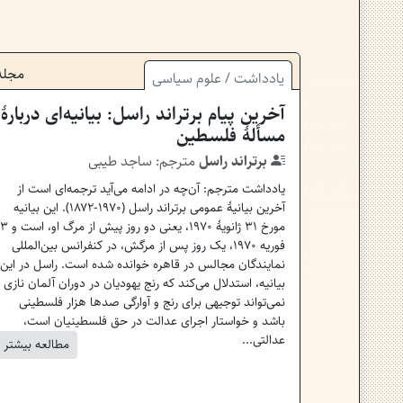
مجله
یادداشت
/
علوم سیاسی
آخرین پیام برتراند راسل: بیانیه‌ای دربارهٔ
مسألهٔ فلسطین
برتراند راسل
مترجم:
ساجد طیبی
یادداشت مترجم: آن‌چه در ادامه می‌آید ترجمه‌ای است از
آخرین بیانیهٔ عمومی برتراند راسل (۱۹۷۰-۱۸۷۲). این بیانیه
مورخ ۳۱ ژانویهٔ ۱۹۷۰، یعنی دو روز پیش از مرگ او، ‌است و ۳
فوریه ۱۹۷۰، یک روز پس از مرگش،‌ در کنفرانس بین‌المللی
نمایندگان مجالس در قاهره خوانده شده است. راسل در این
بیانیه، استدلال می‌کند که رنج یهودیان در دوران آلمان نازی
نمی‌تواند توجیهی برای رنج و آوارگی صدها هزار فلسطینی
باشد و خواستار اجرای عدالت در حق فلسطینیان است،
عدالتی...
مطالعه بیشتر