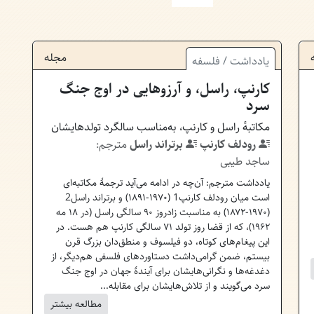
مجله
یادداشت
/
فلسفه
کارنپ، راسل، و آرزوهایی در اوج جنگ
سرد
مکاتبه‌ٔ راسل و کارنپ، به‌مناسب سالگرد تولدهایشان
رودلف کارنپ
برتراند راسل
مترجم:
ساجد طیبی
یادداشت مترجم: آن‌چه در ادامه می‌آید ترجمهٔ مکاتبه‌ای
است میان رودلف کارنپ1 (۱۹۷۰-۱۸۹۱) و برتراند راسل2
(۱۹۷۰-۱۸۷۲) به مناسبت زادروز ۹۰ سالگی راسل (در ۱۸ مه
۱۹۶۲)، که از قضا روز تولد ۷۱ سالگی کارنپ هم هست. در
این پیغام‌های کوتاه، دو فیلسوف و منطق‌دان بزرگ قرن
بیستم، ضمن گرامی‌داشت دستاوردهای فلسفی هم‌دیگر، از
دغدغه‌ها و نگرانی‌هایشان برای آیندهٔ جهان در اوج جنگ
سرد می‌گویند و از تلاش‌هایشان برای مقابله...
مطالعه بیشتر