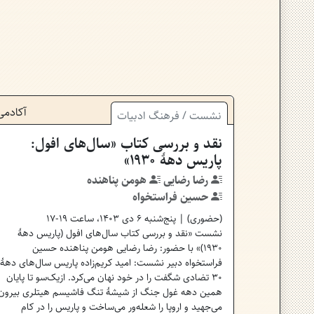
آکادمی
نشست
/
فرهنگ
ادبیات
نقد و بررسی کتاب «سال‌های افول:
پاریس دههٔ ۱۹۳۰»
رضا رضایی
هومن پناهنده
حسین فراستخواه
(
حضوری
) | پنج‌شنبه ۶ دی ۱۴۰۳، ساعت ۱۹-۱۷
نشست «نقد و بررسی کتاب سال‌های افول (پاریس دهۀ
۱۹۳۰)» با حضور: رضا رضایی هومن پناهنده حسین
فراستخواه دبیر نشست: امید کریم‌زاده پاریس سال‌های دههٔ
۳۰ تضادی شگفت را در خود نهان می‌کرد. ازیک‌سو تا پایان
همین دهه غول جنگ از شیشهٔ تنگ فاشیسم هیتلری بیرون
می‌جهید و اروپا را شعله‌ور می‌ساخت و پاریس را در کام