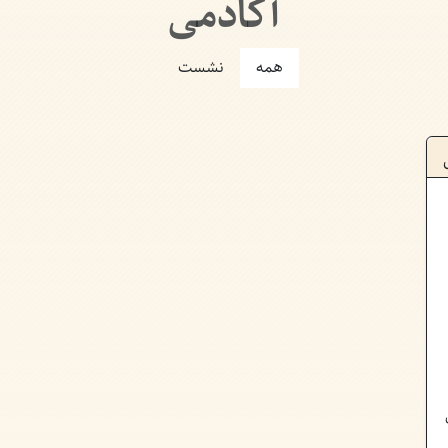
آکادمی
همه
نشست