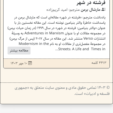
فرشته در شهر
مارشال برمن
مترجم:
امید کریم‌زاده
یادداشت مترجم: «فرشته در شهر» مقاله‌ای است که مارشال برمن در
پاسداشت خاطرهٔ والتر بنیامین نوشته است. این مقاله نخستین بار با
عنوان «والتر بنیامین: فرشته در شهر» در سال ۱۹۹۹ (در زمان حیات برمن)
در مجموعه مقالات او با عنوان Adventures in Marxism به وسیله‌ٔ
انتشارات Verso منتشر شد. این مقاله در سال ۲۰۱۷ (پس از مرگ برمن)
در مجموعه‌ٔ مفصل‌تری از مقالات او به نام Modernism in the
Streets: A Life and Times in...
مطالعه بیشتر
4413 کلمه
۱۰ مهر ۱۴۰۳
© ۱۴۰۳ تمامی حقوقِ مادی و معنوی سایت متعلق به «جمهوری
فلسفه و ادبیات» است.