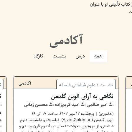
تاب تألیفی او با عنوان
.
آکادمی
همه
درس
نشست
کارگاه
آکادمی
نشست
/
علوم شناختی
فلسفه
ک
نگاهی به آرای الوین گلدمن
ک
امیر صائمی
امید کریم‌زاده
محسن زمانی
(
حضوری
) | پنج‌شنبه ۱۲ مهر ۱۴۰۳، ساعت ۱۷ الی ۱۹
6
الوین گلدمن (Alvin Goldman)، فیلسوف و دانشمند علوم
«
شناختی، از مهم‌ترین معرفت‌شناسان نیمهٔ دوم قرن بیستم و
م