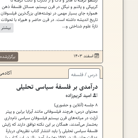
ارسطو گرفته تا هابز و لاک و از دکارت و کانت گرفته تا
کریپکی و پاتنم و نیگل در قرن بیستم، مسائل فلسفۀ ذهن
همواره جای بسیار مهمی در نوشته‌های بزرگ‌ترین فیلسوفان
تاریخ اندیشه داشته است. در قرن حاضر و هم‌راه با تحولات
تازۀ علوم شناختی و...
بیشتر
اسفند ۱۴۰۳
برگزارشده
آکادمی
درس
/
فلسفه
درآمدی بر فلسفهٔ سیاسی تحلیلی
امید کریم‌زاده
8
جلسه (
آنلاین و حضوری
)
محتوای درس: هرچند فیلسوفانی مانند آیزایا برلین و پیتر
لَزلِت در میانه‌های قرن بیستم فیلسوفان سیاسی نام‌داری
به‌شمار می‌‌آمدند، همگان بر این نکته توافق دارند که زایش
فلسفۀ سیاسی تحلیلی را باید انتشار کتاب نظریه‌‌ای دربارۀ
عدالت جان رالز در ۱۹۷۱ به‌شمار آورد. رالز در اين کتاب با