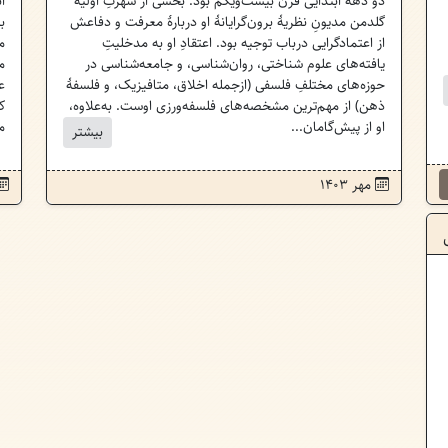
دو دههٔ ابتدایی قرن بیست‌ویکم بود. بخشی از شهرتِ اولیهٔ
ا
گلدمن مدیونِ نظریهٔ برون‌گرایانهٔ او دربارهٔ معرفت و دفاعش
ب
از اعتمادگرایی درباب توجیه بود. اعتقادِ او به مدخلیتِ
م
یافته‌های علوم شناختی، روان‌شناسی، و جامعه‌شناسی در
م
حوزه‌های مختلفِ فلسفی (ازجمله اخلاق، متافیزیک، و فلسفهٔ
ع
ذهن) از مهم‌ترین مشخصه‌های فلسفه‌ورزی اوست. به‌علاوه،
ک
او از پیش‌گامان...
م
بیشتر
مهر ۱۴۰۳